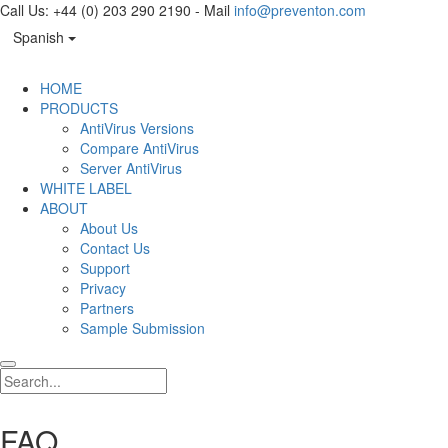
Call Us: +44 (0) 203 290 2190 - Mail
info@preventon.com
Spanish
HOME
PRODUCTS
AntiVirus Versions
Compare AntiVirus
Server AntiVirus
WHITE LABEL
ABOUT
About Us
Contact Us
Support
Privacy
Partners
Sample Submission
FAQ